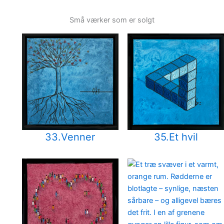
Små værker som er solgt
33.Venner
35.Et hvil