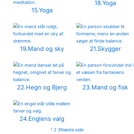
18.Yoga
15.Yoga
19.Mand og sky
21.Skygger
22.Hegn og Bjerg
23.Mand og fisk
24.Englens valg
1
2
3
Næste side