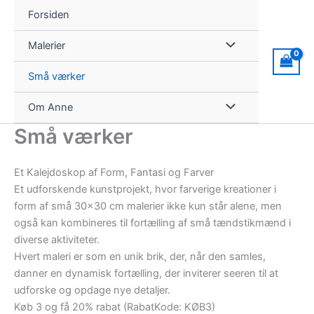
Gå
Forsiden
til
indholdet
Malerier
Små værker
Om Anne
Små værker
Et Kalejdoskop af Form, Fantasi og Farver
Et udforskende kunstprojekt, hvor farverige kreationer i
form af små 30×30 cm malerier ikke kun står alene, men
også kan kombineres til fortælling af små tændstikmænd i
diverse aktiviteter.
Hvert maleri er som en unik brik, der, når den samles,
danner en dynamisk fortælling, der inviterer seeren til at
udforske og opdage nye detaljer.
Køb 3 og få 20% rabat (RabatKode: KØB3)