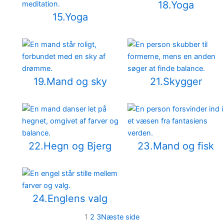
18.Yoga
15.Yoga
19.Mand og sky
21.Skygger
22.Hegn og Bjerg
23.Mand og fisk
24.Englens valg
1
2
3
Næste side