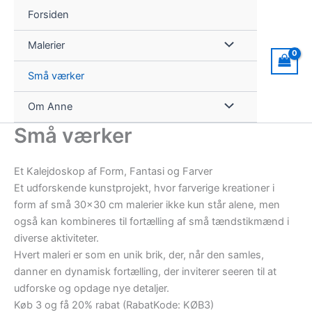
Gå
Forsiden
til
indholdet
Malerier
Små værker
Om Anne
Små værker
Et Kalejdoskop af Form, Fantasi og Farver
Et udforskende kunstprojekt, hvor farverige kreationer i
form af små 30×30 cm malerier ikke kun står alene, men
også kan kombineres til fortælling af små tændstikmænd i
diverse aktiviteter.
Hvert maleri er som en unik brik, der, når den samles,
danner en dynamisk fortælling, der inviterer seeren til at
udforske og opdage nye detaljer.
Køb 3 og få 20% rabat (RabatKode: KØB3)