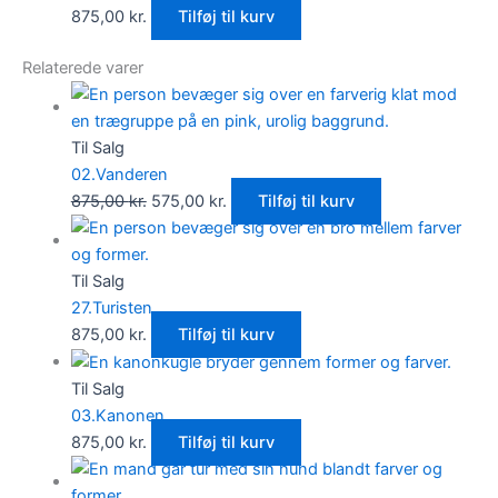
875,00
kr.
Tilføj til kurv
Relaterede varer
Til Salg
02.Vanderen
Den
Den
875,00
kr.
575,00
kr.
Tilføj til kurv
oprindelige
aktuelle
pris
pris
var:
er:
Til Salg
875,00 kr..
575,00 kr..
27.Turisten
875,00
kr.
Tilføj til kurv
Til Salg
03.Kanonen
875,00
kr.
Tilføj til kurv